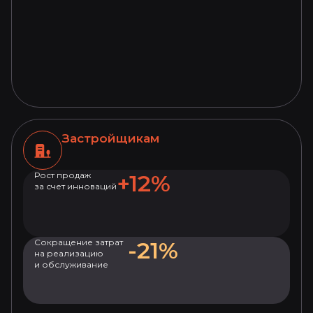
Застройщикам
Рост продаж
+12%
за счет инноваций
Сокращение затрат
-21%
на реализацию
и обслуживание