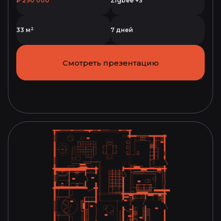
₽ 290 000
Zigbee +3
2
33 м
7 дней
Смотреть презентацию